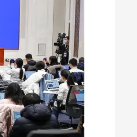
艺术
汽车
数智
5G
产业+
时尚
天气
才艺
网展
央央好物