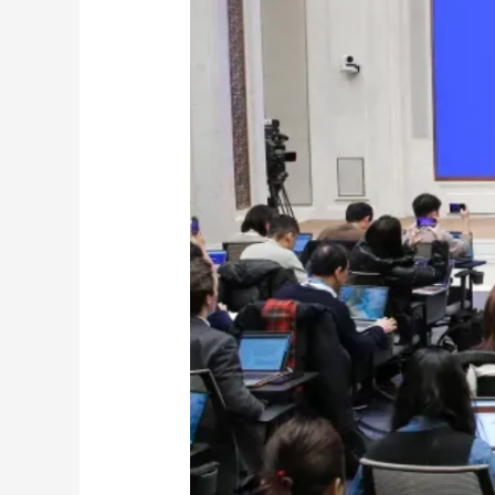
财经
教育
乡村振兴
生态环境
一带一路
大国智造
大国展会
大国保险
云顶对话
CCTV.节目官网
直播
节目单
栏目
片库