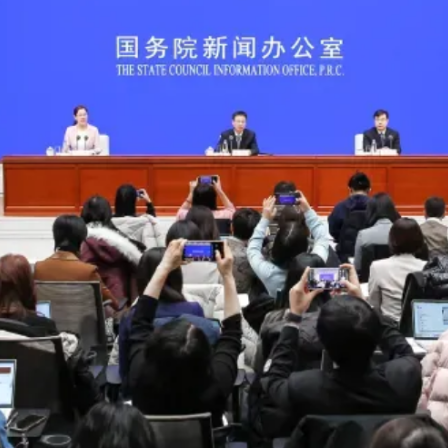
央博
非遗
文化
旅游
科普
健康
乐龄
阅读
云起
超级工厂
智敬中国
全民健康
颜选攻略
海洋
热播榜
总台企业白名单