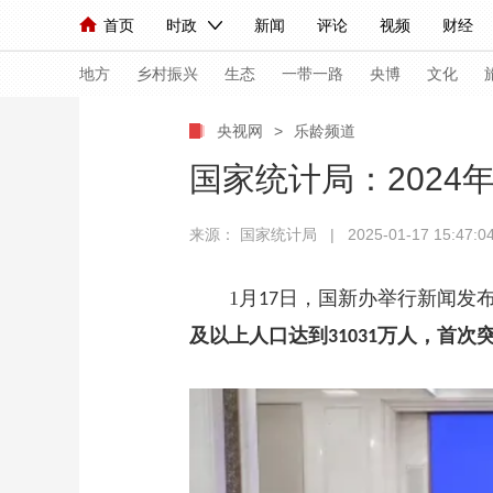
首页
时政
新闻
评论
视频
财经
人民领袖习近平
直播
海外频道
片库
iPanda
栏目大全
联播+
English
中国领导人
节目单
Монгол
听音
央视快评
微视频
习
地方
乡村振兴
生态
一带一路
央博
文化
央视网
>
乐龄频道
总台春晚
网络春晚
共产党员网
秧纪录
国家统计局：2024
来源： 国家统计局 | 2025-01-17 15:47:0
新闻
国内
国际
评论
经济
军事
人民领袖习近平
联播+
热解读
天天学习
1月
日，国新办举行新闻发
17
及以上人口达到
万人，首次
31031
视频
小央视频
小央直播
直播中国
熊猫
现场
前线
比划
快看
蓝海中国
新兵
体育
直播
竞猜
2026年世界杯
2026
VIP会员
CCTV奥林匹克频道
生活体育大会