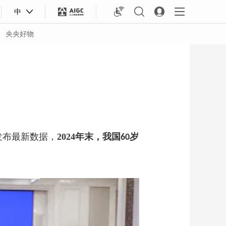
中
央央好物
发布最新数据，
2024
年末
，我国
岁
60
合体育
亚冬会