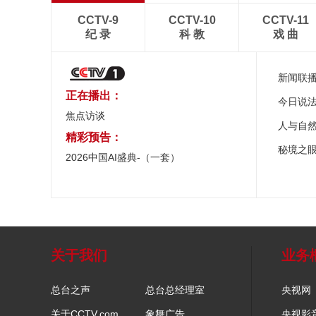
CCTV-9
CCTV-10
CCTV-11
纪 录
科 教
戏 曲
新闻联
正在播出：
今日说
焦点访谈
人与自
精彩预告：
秘境之
2026中国AI盛典-（一套）
关于我们
业务
总台之声
总台总经理室
央视网
关于CCTV.com
象舞广告
央视影