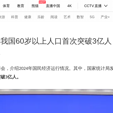
体育
教育
熊猫
直播中国
4K
CCTV.直播
式妙语
主持人
下载央视影音
热解读
天天学习
旅游
科普
健康
乐龄
阅读
艺术
数智
5G
产业+
纪录片网
国家大剧院
大型活动
年我国60岁以上人口首次突破3亿人
4
科技
法治
文娱
人物
公益
图片
习式妙语
央视快评
央视网评
光华锐评
锋面
布会，介绍
年国民经济运行情况。其中，国家统计局
2024
突破
亿人。
3
频道
VR/AR
4K专区
全景新闻
请入列
人生第一次
人生第二次
年冬奥会
CBA
NBA
中超
国足
国际足球
网球
综
体育江湖
文化体育
冰雪道路
足球道路