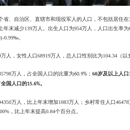
个省、自治区、直辖市和现役军人的人口，不包括居住在
上年末减少
139
万人。出生人口为
954
万人，人口出生率为
为
-0.99‰
。
9
万人，女性人口
68919
万人，总人口性别比为
104.34
（以
5798
万人，占全国人口的比重为
；
60
岁及以上人口
60.9%
占全国人口的
。
15.6%
94350
万人，比上年末增加
1083
万人；乡村常住人口
46478
.00%
，比上年末提高
0.84
个百分点。