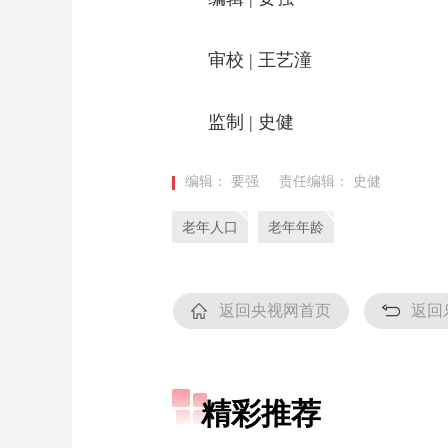
审校
|
王艺潼
监制
|
史健
编辑： 要强
责任编辑： 史健
老年人口
老年年龄
返回央视网首页
返回
精彩推荐