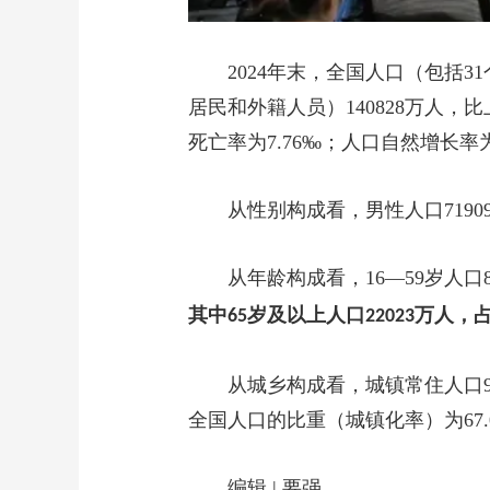
2024
年末，全国人口（包括
31
居民和外籍人员）
140828
万人，比
死亡率为
7.76‰
；人口自然增长率
从性别构成看，男性人口
7190
从年龄构成看，
16—59
岁人口8
其中
岁及以上人口
万人，
65
22023
从城乡构成看，城镇常住人口
全国人口的比重（城镇化率）为
67
编辑
|
要强