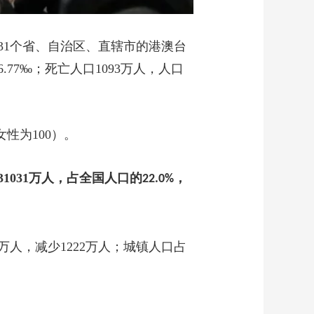
31
个省、自治区、直辖市的港澳台
6.77‰
；死亡人口
1093
万人，人口
女性为
100
）。
31031
万
人，占全国人口的
，
22.0%
万人，减少
1222
万人；城镇人口占