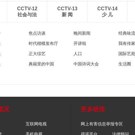
CCTV-12
CCTV-13
CCTV-14
社会与法
新 闻
少 儿
播
焦点访谈
晚间新闻
经典咏
法
时代楷模发布厅
开讲啦
我有传
然
正大综艺
人口
国际艺
眼
典籍里的中国
中国诗词大会
生活圈
概况
更多链接
互联网电视
网上有害信息举报专区
音
手机电视
辟谣平台
法律顾问